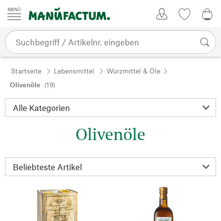
Zum Inhalt springen
Kundenkonto
Merkliste
0,0
Startseite
Lebensmittel
Würzmittel & Öle
Olivenöle
(19)
Olivenöle