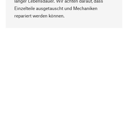
langer Lebensdauer. Wir achten darauf, dass
Einzelteile ausgetauscht und Mechaniken
Nach oben
repariert werden können.
Bewusst
Nachhaltigkeit steht im Fokus unserer
Produktauswahl. Wir setzen auf natürliche
Inhaltsstoffe und Materialien, die gepflegt werden
können, sowie auf eine ressourcenschonende
und sozialverträgliche Produktion.
Ausgewählt