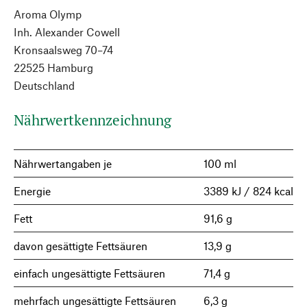
Aroma Olymp
Inh. Alexander Cowell
Kronsaalsweg 70–74
22525 Hamburg
Deutschland
Nährwertkennzeichnung
Nährwertangaben je
100 ml
Energie
3389 kJ / 824 kcal
Fett
91,6 g
davon gesättigte Fettsäuren
13,9 g
einfach ungesättigte Fettsäuren
71,4 g
mehrfach ungesättigte Fettsäuren
6,3 g