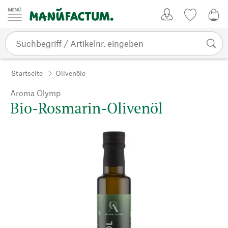
Zum Inhalt springen
Kundenkonto
Merkliste
0,0
Startseite
Olivenöle
Aroma Olymp
Bio-Rosmarin-Olivenöl