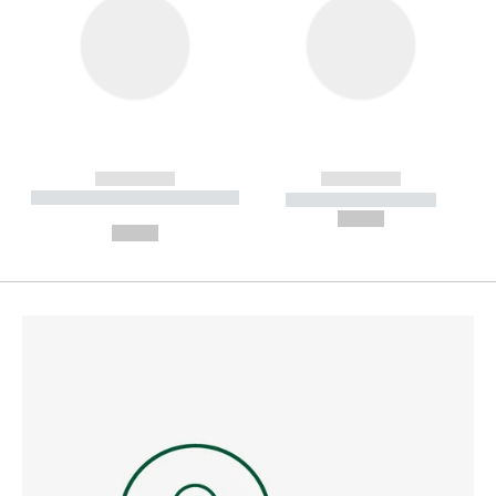
------------
------------
----------- ----------- --------
----------- -----------
---
--,-- €
--,-- €