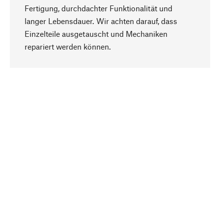
Fertigung, durchdachter Funktionalität und
langer Lebensdauer. Wir achten darauf, dass
Einzelteile ausgetauscht und Mechaniken
Nach oben
repariert werden können.
Bewusst
Nachhaltigkeit steht im Fokus unserer
Produktauswahl. Wir setzen auf natürliche
Inhaltsstoffe und Materialien, die gepflegt werden
können, sowie auf eine ressourcenschonende
und sozialverträgliche Produktion.