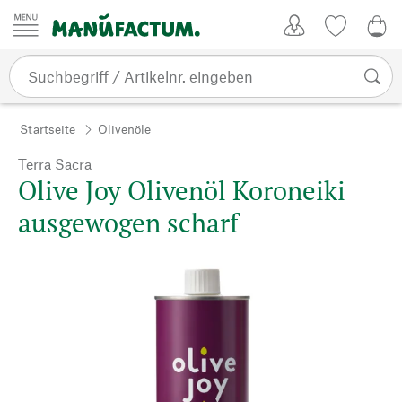
Zum Inhalt springen
Kundenkonto
Merkliste
0,0
Startseite
Olivenöle
Terra Sacra
Olive Joy Olivenöl Koroneiki
ausgewogen scharf