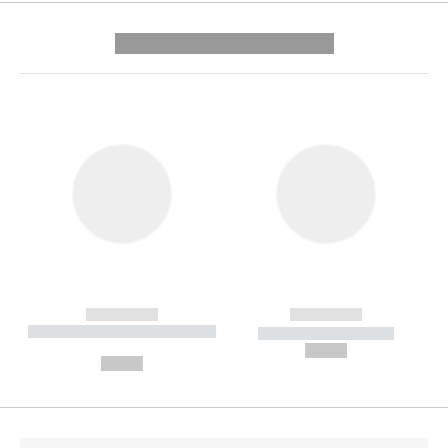
---------- --------------
------------
------------
----------- ----------- --------
----------- -----------
---
--,-- €
--,-- €