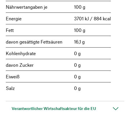
Nährwertangaben je
100 g
Energie
3701 kJ / 884 kcal
Fett
100 g
davon gesättigte Fettsäuren
16,1 g
Kohlenhydrate
0 g
davon Zucker
0 g
Eiweiß
0 g
Salz
0 g
Verantwortlicher Wirtschaftsakteur für die EU