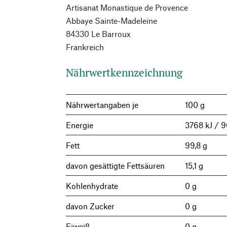
Artisanat Monastique de Provence
Abbaye Sainte-Madeleine
84330 Le Barroux
Frankreich
Nährwertkennzeichnung
Nährwertangaben je
100 g
Energie
3768 kJ / 9
Fett
99,8 g
davon gesättigte Fettsäuren
15,1 g
Kohlenhydrate
0 g
davon Zucker
0 g
Eiweiß
0 g