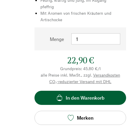
Feurig, kräftig und jung, im Abgang
pfeffrig
Mit Aromen von frischen Kräutern und
Artischocke
Menge
22,90 €
Grundpreis: 45,80 €/l
alle Preise inkl. MwSt., zzgl.
Versandkosten
CO₂-reduzierter Versand mit DHL
In den Warenkorb
Merken