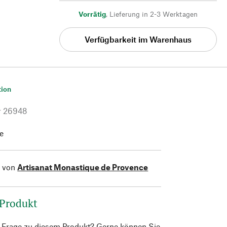
Vorrätig
,
Lieferung in 2-3 Werktagen
Verfügbarkeit im Warenhaus
tion
r
26948
e
l von
Artisanat Monastique de Provence
 Produkt
e Frage zu diesem Produkt? Gerne können Sie