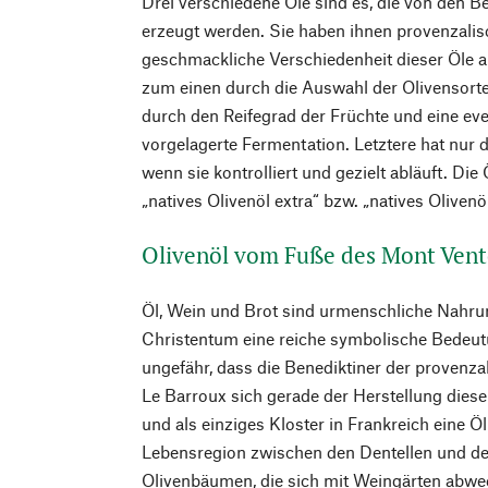
Drei verschiedene Öle sind es, die von den B
erzeugt werden. Sie haben ihnen provenzali
geschmackliche Verschiedenheit dieser Öle an
zum einen durch die Auswahl der Olivensort
durch den Reifegrad der Früchte und eine ev
vorgelagerte Fermentation. Letztere hat nur
wenn sie kontrolliert und gezielt abläuft. Die
„natives Olivenöl extra“ bzw. „natives Olivenö
Olivenöl vom Fuße des Mont Ven
Öl, Wein und Brot sind urmenschliche Nahru
Christentum eine reiche symbolische Bedeut
ungefähr, dass die Benediktiner der provenza
Le Barroux sich gerade der Herstellung dies
und als einziges Kloster in Frankreich eine Ö
Lebensregion zwischen den Dentellen und de
Olivenbäumen, die sich mit Weingärten abwe