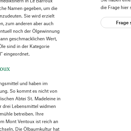
enediktinern in Le Barroux
die Frage hier
sche Namen gegeben, um die
zudeuten. Sie wird erzielt
Frage 
en, zum anderen aber auch
entuell noch der Ölgewinnung
 dann geschmacklichen Wert,
 Öle sind in der Kategorie
l“ eingeordnet.
toux
ngsmittel und haben im
ung. So kommt es nicht von
lischen Abtei St. Madeleine in
er drei Lebensmittel widmen
lmühle betreiben. Ihre
m Mont Ventoux ist reich an
chseln. Die Ölbaumkultur hat