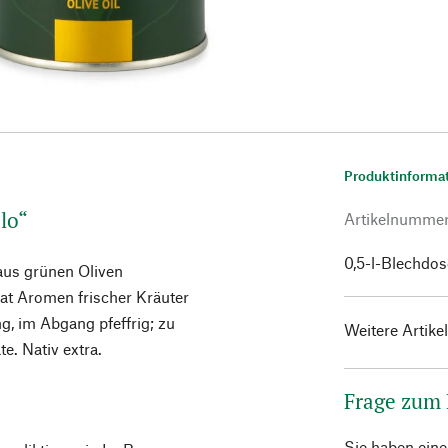
Produktinforma
lo“
Artikelnumme
0,5-l-Blechdos
aus grünen Oliven
hat Aromen frischer Kräuter
ng, im Abgang pfeffrig; zu
Weitere Artike
e. Nativ extra.
Frage zum
Sie haben ein