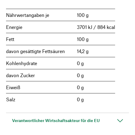
Nährwertangaben je
100 g
Energie
3701 kJ / 884 kcal
Fett
100 g
davon gesättigte Fettsäuren
14,2 g
Kohlenhydrate
0 g
davon Zucker
0 g
Eiweiß
0 g
Salz
0 g
Verantwortlicher Wirtschaftsakteur für die EU