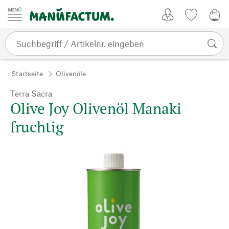
Zum Inhalt springen
Kundenkonto
Merkliste
0,0
Startseite
Olivenöle
Terra Sacra
Olive Joy Olivenöl Manaki
fruchtig