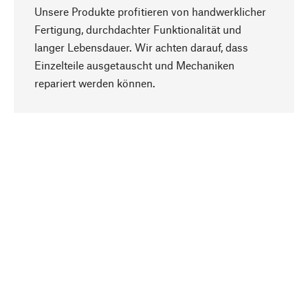
Unsere Produkte profitieren von handwerklicher
Fertigung, durchdachter Funktionalität und
langer Lebensdauer. Wir achten darauf, dass
Einzelteile ausgetauscht und Mechaniken
Nach oben
repariert werden können.
Bewusst
Nachhaltigkeit steht im Fokus unserer
Produktauswahl. Wir setzen auf natürliche
Inhaltsstoffe und Materialien, die gepflegt werden
können, sowie auf eine ressourcenschonende
und sozialverträgliche Produktion.