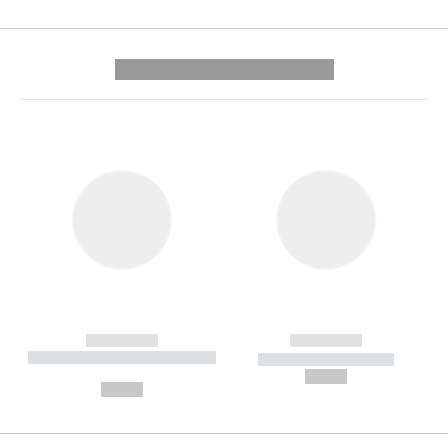
---------- --------------
------------
------------
----------- ----------- --------
----------- -----------
---
--,-- €
--,-- €