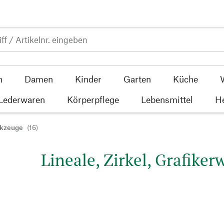
n
Damen
Kinder
Garten
Küche
 Lederwaren
Körperpflege
Lebensmittel
He
erkzeuge
(16)
Lineale, Zirkel, Grafike