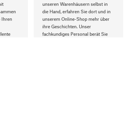
it
unseren Warenhäusern selbst in
usammen
die Hand, erfahren Sie dort und in
Nach oben
 Ihren
unserem Online-Shop mehr über
ihre Geschichten. Unser
lente
fachkundiges Personal berät Sie
gern.
lung
Unternehmen
Über Manufactum