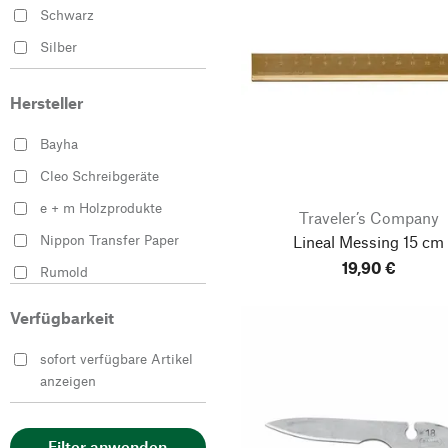
Schwarz
Silber
Hersteller
Bayha
Cleo Schreibgeräte
e + m Holzprodukte
Traveler’s Company
Nippon Transfer Paper
Lineal Messing
15 cm
19,90 €
Rumold
Traveler’s Company
Verfügbarkeit
Vogel Germany
sofort verfügbare Artikel
anzeigen
Filter anwenden