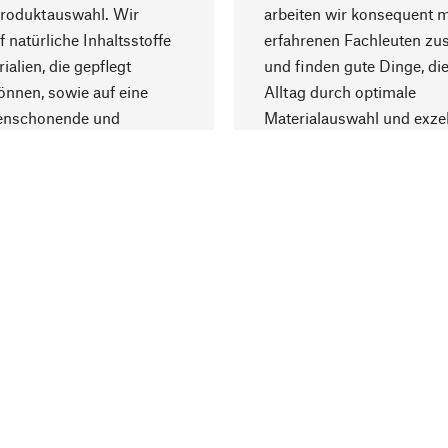
Produktauswahl. Wir
arbeiten wir konsequent m
f natürliche Inhaltsstoffe
erfahrenen Fachleuten z
ialien, die gepflegt
und finden gute Dinge, die
nnen, sowie auf eine
Alltag durch optimale
enschonende und
Materialauswahl und exzel
trägliche Produktion.
Fertigung bereichern.
Lieferung & Zah
ine
Versandkosten