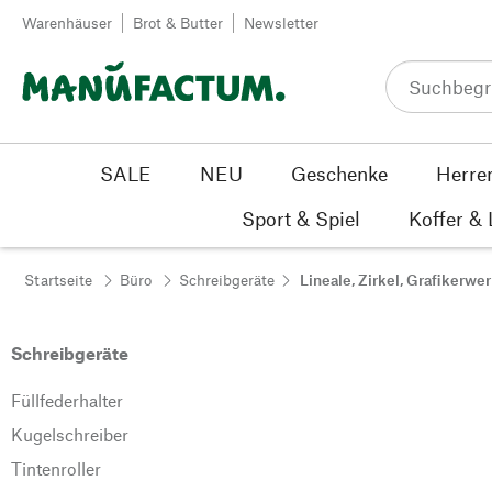
Zum Inhalt springen
Warenhäuser
Brot & Butter
Newsletter
SALE
NEU
Geschenke
Herre
Sport & Spiel
Koffer &
Startseite
Büro
Schreibgeräte
Lineale, Zirkel, Grafikerw
Schreibgeräte
Füllfederhalter
Kugelschreiber
Tintenroller