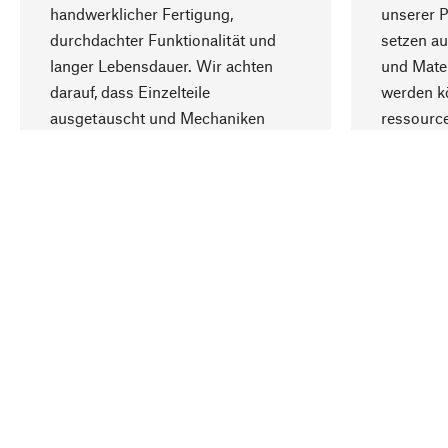
handwerklicher Fertigung,
unserer 
durchdachter Funktionalität und
setzen au
langer Lebensdauer. Wir achten
und Mater
darauf, dass Einzelteile
werden kö
ausgetauscht und Mechaniken
ressourc
repariert werden können.
sozialver
Ihr Land
Deutschland
Kontakt
Service
Gutsche
Bestellung, Service & Beratung