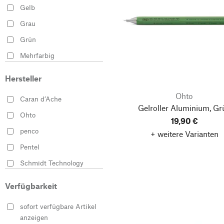
Gelb
Grau
Grün
Mehrfarbig
Orange
Hersteller
Rot
Ohto
Caran d’Ache
Schwarz
Gelroller Aluminium, Gr
Ohto
Silber
19,90 €
penco
+ weitere Varianten
Weiß
Pentel
Schmidt Technology
Waldmann
Verfügbarkeit
YStudio
sofort verfügbare Artikel
anzeigen