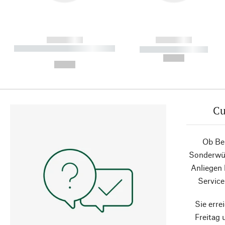
------------
------------
----------- ----------- ----------
----------- -----------
-
--,-- €
--,-- €
Cu
Ob Ber
Sonderwün
Anliegen
Service
Sie erre
Freitag