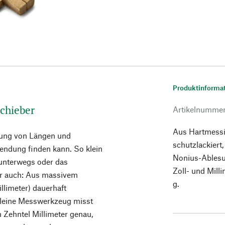
Produktinforma
schieber
Artikelnumme
Aus Hartmessi
tlung von Längen und
schutzlackier
ndung finden kann. So klein
Nonius-Ablesu
 unterwegs oder das
Zoll- und Mil
 er auch: Aus massivem
g.
illimeter) dauerhaft
 kleine Messwerkzeug misst
 Zehntel Millimeter genau,