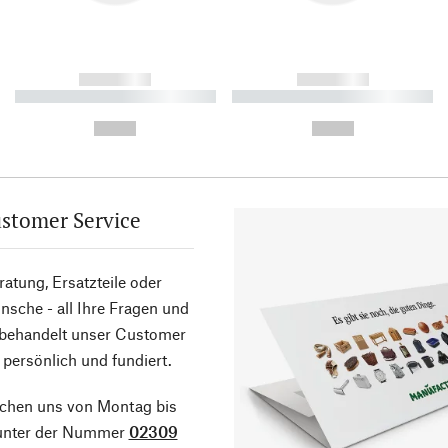
------------
------------
----------- ----------- ----------
----------- ----------- ----------
-
-
--,-- €
--,-- €
stomer Service
atung, Ersatzteile oder
sche - all Ihre Fragen und
 behandelt unser Customer
 persönlich und fundiert.
ichen uns von Montag bis
 unter der Nummer
02309