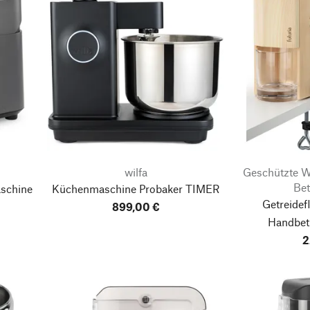
wilfa
Geschützte We
Bet
schine
Küchenmaschine Probaker
TIMER
Getreidef
899,00 €
Handbetr
2