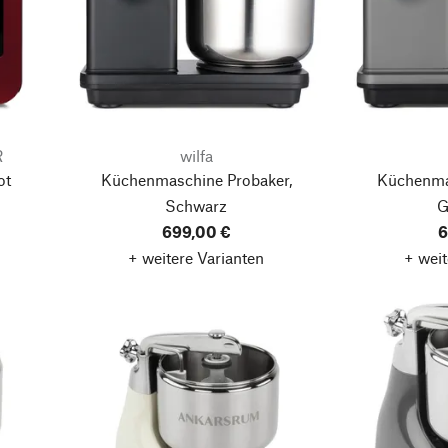
R
wilfa
ot
Küchenmaschine Probaker,
Küchenma
Schwarz
G
699,00 €
6
+ weitere Varianten
+ weit