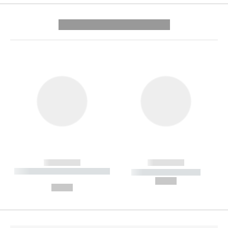
---------- --------------
------------
------------
----------- ----------- --------
----------- -----------
---
--,-- €
--,-- €