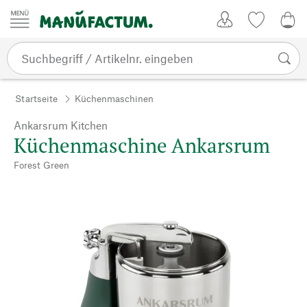
Zum Inhalt springen
Kundenkonto
Merkliste
0,0
Startseite
Küchenmaschinen
Ankarsrum Kitchen
Küchenmaschine Ankarsrum
Forest Green