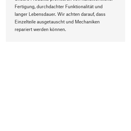
Fertigung, durchdachter Funktionalität und
langer Lebensdauer. Wir achten darauf, dass
Einzelteile ausgetauscht und Mechaniken
Nach oben
repariert werden können.
Bewusst
Nachhaltigkeit steht im Fokus unserer
Produktauswahl. Wir setzen auf natürliche
Inhaltsstoffe und Materialien, die gepflegt werden
können, sowie auf eine ressourcenschonende
und sozialverträgliche Produktion.