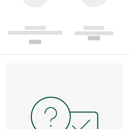
------------
------------
----------- ----------- --------
----------- -----------
---
--,-- €
--,-- €