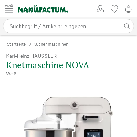
Zum Inhalt springen
Kundenkonto
Merkliste
0,0
Startseite
Küchenmaschinen
Karl-Heinz HÄUSSLER
Knetmaschine NOVA
Weiß