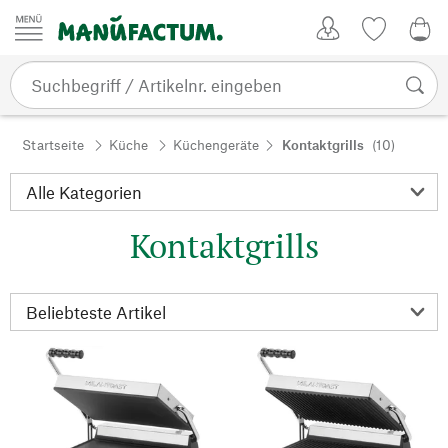
Zum Inhalt springen
Kundenkonto
Merkliste
0,0
Startseite
Küche
Küchengeräte
Kontaktgrills
(10)
Kontaktgrills