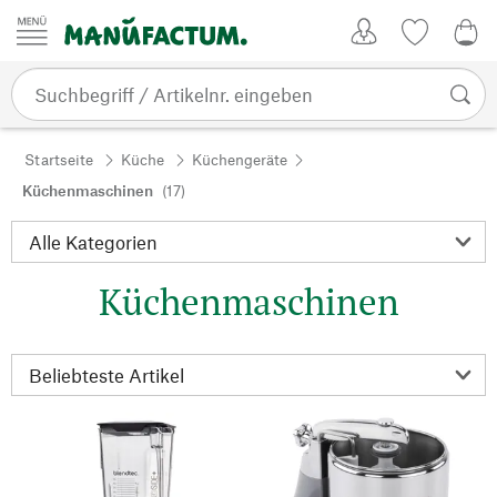
Zum Inhalt springen
Kundenkonto
Merkliste
0,0
Startseite
Küche
Küchengeräte
Küchenmaschinen
(17)
Küchenmaschinen