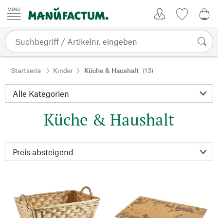
Zum Inhalt springen
Kundenkonto
Merkliste
0,0
Startseite
Kinder
Küche & Haushalt
(13)
Küche & Haushalt