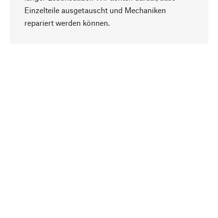
Einzelteile ausgetauscht und Mechaniken
Nach oben
repariert werden können.
Bewusst
Nachhaltigkeit steht im Fokus unserer
Produktauswahl. Wir setzen auf natürliche
Inhaltsstoffe und Materialien, die gepflegt werden
können, sowie auf eine ressourcenschonende
und sozialverträgliche Produktion.
Ausgewählt