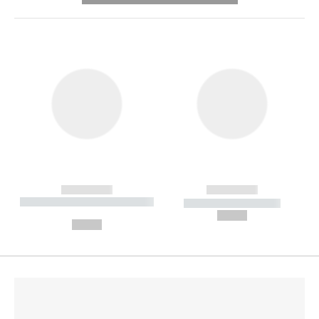
------------
------------
----------- ----------- --------
----------- -----------
---
--,-- €
--,-- €