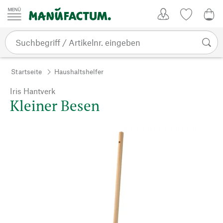
Zum Inhalt springen
Kundenkonto
Merkliste
0,0
Startseite
Haushaltshelfer
Iris Hantverk
Kleiner Besen