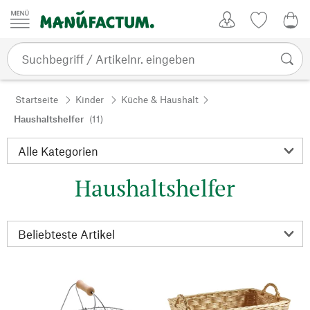
Zum Inhalt springen
Kundenkonto
Merkliste
0,0
Startseite
Kinder
Küche & Haushalt
Haushaltshelfer
(11)
Haushaltshelfer