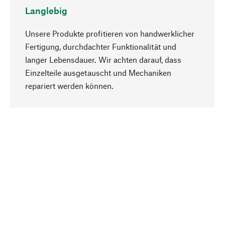
Langlebig
Unsere Produkte profitieren von handwerklicher
Fertigung, durchdachter Funktionalität und
langer Lebensdauer. Wir achten darauf, dass
Einzelteile ausgetauscht und Mechaniken
Nach oben
repariert werden können.
Bewusst
Nachhaltigkeit steht im Fokus unserer
Produktauswahl. Wir setzen auf natürliche
Inhaltsstoffe und Materialien, die gepflegt werden
können, sowie auf eine ressourcenschonende
und sozialverträgliche Produktion.