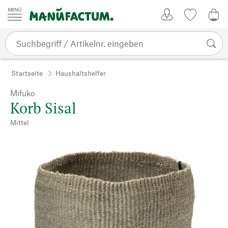
Zum Inhalt springen
Kundenkonto
Merkliste
0,0
Startseite
Haushaltshelfer
Mifuko
Korb Sisal
Mittel