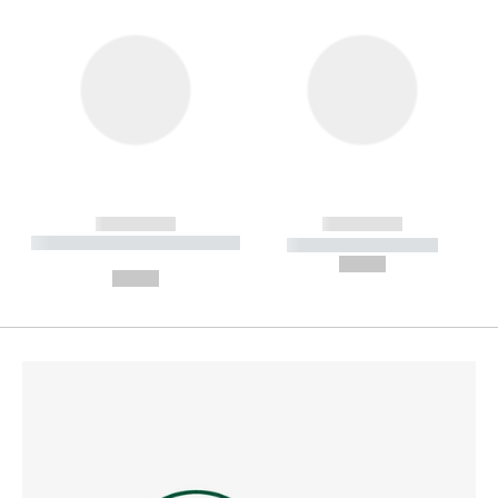
------------
------------
----------- ----------- --------
----------- -----------
---
--,-- €
--,-- €