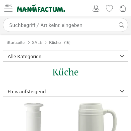
Zum Inhalt springen
Kundenkonto
Merkliste
0,0
Startseite
SALE
Küche
(16)
Küche