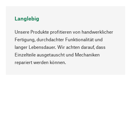
Langlebig
Unsere Produkte profitieren von handwerklicher
Fertigung, durchdachter Funktionalität und
langer Lebensdauer. Wir achten darauf, dass
Einzelteile ausgetauscht und Mechaniken
Nach oben
repariert werden können.
Bewusst
Nachhaltigkeit steht im Fokus unserer
Produktauswahl. Wir setzen auf natürliche
Inhaltsstoffe und Materialien, die gepflegt werden
können, sowie auf eine ressourcenschonende