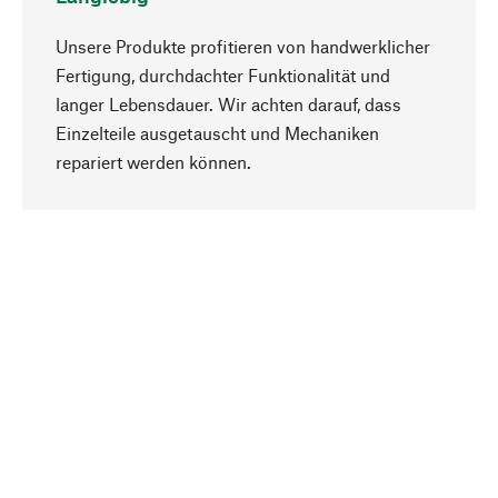
Unsere Produkte profitieren von handwerklicher
Fertigung, durchdachter Funktionalität und
langer Lebensdauer. Wir achten darauf, dass
Einzelteile ausgetauscht und Mechaniken
Nach oben
repariert werden können.
Bewusst
Nachhaltigkeit steht im Fokus unserer
Produktauswahl. Wir setzen auf natürliche
Inhaltsstoffe und Materialien, die gepflegt werden
können, sowie auf eine ressourcenschonende
und sozialverträgliche Produktion.