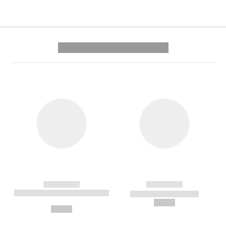
---------- --------------
------------
------------
----------- ----------- --------
----------- -----------
---
--,-- €
--,-- €