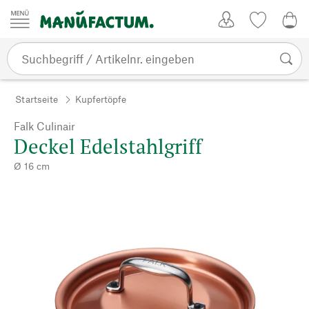
Zum Inhalt springen
Kundenkonto
Merkliste
0,0
Startseite
Kupfertöpfe
Falk Culinair
Deckel Edelstahlgriff
Ø 16 cm