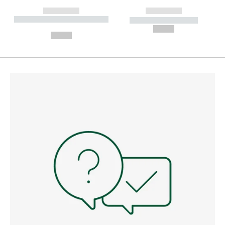
------------
------------
----------- ----------- --------
----------- -----------
---
--,-- €
--,-- €