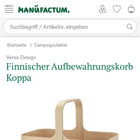
Zum Inhalt springen
Kundenkonto
Merkliste
0,0
Startseite
Campingzubehör
Verso Design
Finnischer Aufbewahrungskorb
Koppa