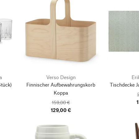
a
Verso Design
Eri
tück)
Finnischer Aufbewahrungskorb
Tischdecke J
Koppa
1
159,00 €
129,00 €