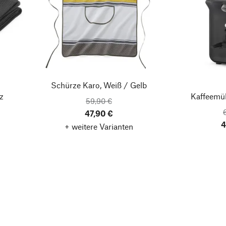
Schürze Karo, Weiß / Gelb
z
Kaffeemüh
59,90 €
47,90 €
4
+ weitere Varianten