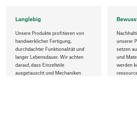
Langlebig
Bewuss
Unsere Produkte profitieren von
Nachhalti
handwerklicher Fertigung,
unserer 
durchdachter Funktionalität und
setzen au
langer Lebensdauer. Wir achten
und Mater
darauf, dass Einzelteile
werden kö
ausgetauscht und Mechaniken
ressourc
repariert werden können.
sozialver
Ihr Land
Deutschland