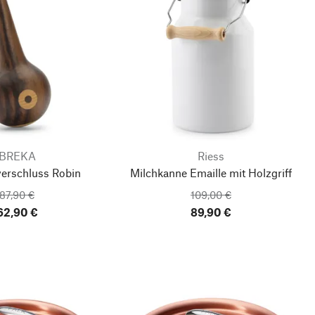
BREKA
Riess
verschluss Robin
Milchkanne Emaille mit Holzgriff
87,90 €
109,00 €
62,90 €
89,90 €