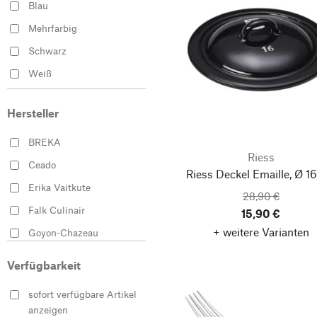
Blau
Mehrfarbig
Schwarz
Weiß
Hersteller
BREKA
Riess
Ceado
Riess Deckel Emaille, Ø 1
Erika Vaitkute
28,90 €
Falk Culinair
15,90 €
+ weitere Varianten
Goyon-Chazeau
Lindner Porzellanfabrik
Verfügbarkeit
RCR Cristalleria Italiana
sofort verfügbare Artikel
Riess
anzeigen