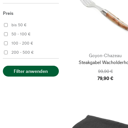
seijo
Verso Design
Preis
bis 50 €
50 - 100 €
100 - 200 €
200 - 500 €
Goyon-Chazeau
Steakgabel Wacholderho
Filter anwenden
99,90 €
79,90 €