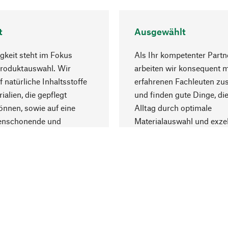
t
Ausgewählt
gkeit steht im Fokus
Als Ihr kompetenter Partn
Produktauswahl. Wir
arbeiten wir konsequent m
f natürliche Inhaltsstoffe
erfahrenen Fachleuten z
ialien, die gepflegt
und finden gute Dinge, die
nnen, sowie auf eine
Alltag durch optimale
enschonende und
Materialauswahl und exzel
trägliche Produktion.
Fertigung bereichern.