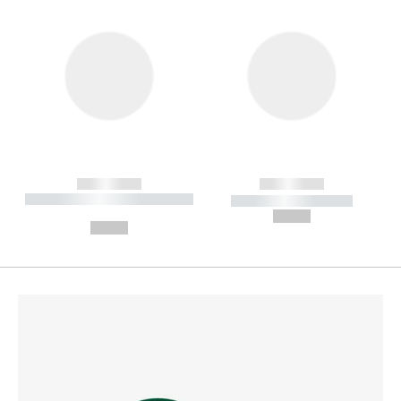
------------
------------
----------- ----------- --------
----------- -----------
---
--,-- €
--,-- €