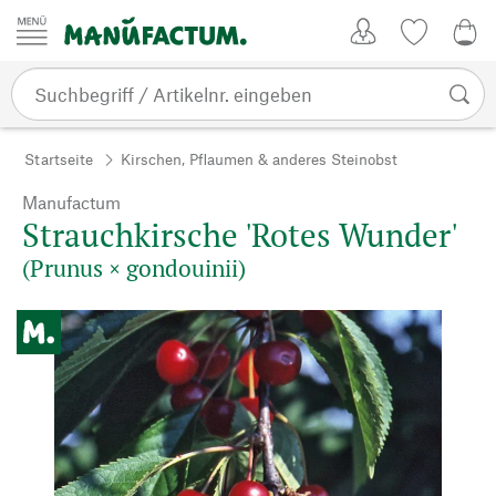
Zum Inhalt springen
Kundenkonto
Merkliste
0,0
Startseite
Kirschen, Pflaumen & anderes Steinobst
Manufactum
Strauchkirsche 'Rotes Wunder'
(Prunus × gondouinii)