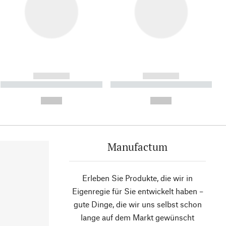
------------
------------
----------- ----------- ----------
----------- ----------- ----------
- -----------
-
--,-- €
--,-- €
Manufactum
Erleben Sie Produkte, die wir in
Eigenregie für Sie entwickelt haben –
gute Dinge, die wir uns selbst schon
lange auf dem Markt gewünscht