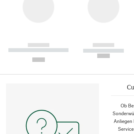
------------
------------
----------- ----------- ----------
----------- -----------
-
--,-- €
--,-- €
Cu
Ob Ber
Sonderwün
Anliegen
Service