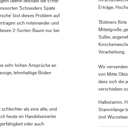
geln (wenn deshalb die Ernte
Erträge. Hochw
onssorten 'Schneiders Späte
rsche' löst dieses Problem auf
'Büttners Rote
ertragen sich miteinander und
Mittelgroße, ge
diesen 2-Sorten-Baum nur bei
Süßer, angene
Kirschenwoche
Verarbeitung.
eine sehr hohen Ansprüche an
Wir versenden
lässige, lehmhaltige Böden
von Mitte Okto
dass sich die 
verschieben od
Halbstamm. Hö
schlechter als eine alte, und
Stammlänge bet
doch heute im Handelseinerlei
(mit Wurzelwer
gerfähigkeit oder auch