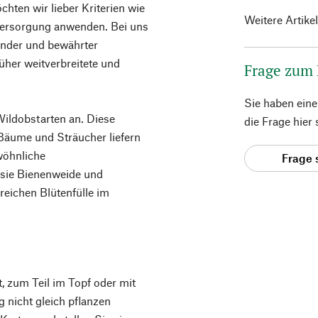
hten wir lieber Kriterien wie
Weitere Artike
versorgung anwenden. Bei uns
ender und bewährter
rüher weitverbreitete und
Frage zum
Sie haben ein
ildobstarten an. Diese
die Frage hier
 Bäume und Sträucher liefern
ewöhnliche
Frage 
 sie Bienenweide und
eichen Blütenfülle im
 zum Teil im Topf oder mit
ng nicht gleich pflanzen