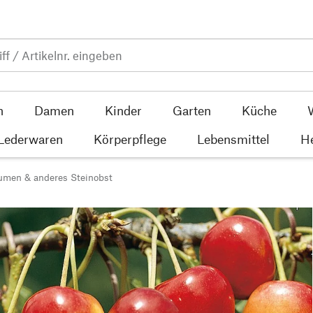
n
Damen
Kinder
Garten
Küche
 Lederwaren
Körperpflege
Lebensmittel
He
aumen & anderes Steinobst