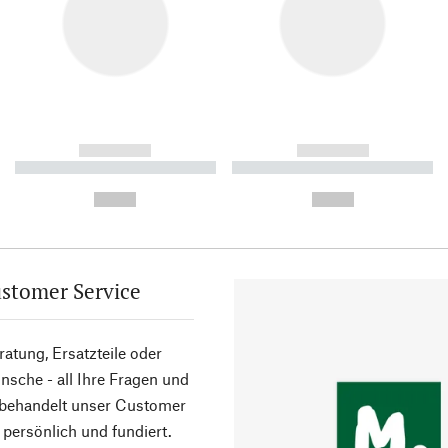
------------
------------
----------- ----------- ----------
----------- ----------- ----------
-
-
--,-- €
--,-- €
stomer Service
atung, Ersatzteile oder
sche - all Ihre Fragen und
 behandelt unser Customer
 persönlich und fundiert.