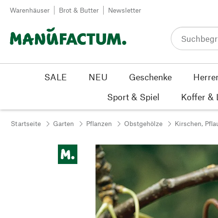
Zum Inhalt springen
Warenhäuser
Brot & Butter
Newsletter
SALE
NEU
Geschenke
Herre
Sport & Spiel
Koffer &
Startseite
Garten
Pflanzen
Obstgehölze
Kirschen, Pfl