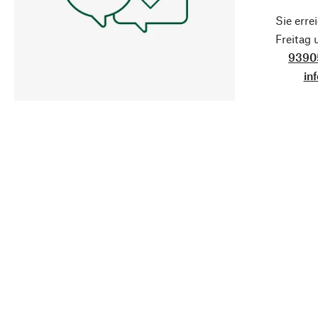
Sie erre
Freitag
9390
in