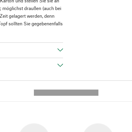
arton und stellen Sie sie an
f; möglichst draußen (auch bei
Zeit gelagert werden, denn
Topf sollten Sie gegebenenfalls
---------- --------------