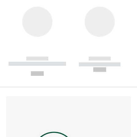
------------
------------
----------- ----------- --------
----------- -----------
---
--,-- €
--,-- €