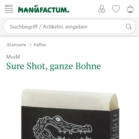
Zum Inhalt springen
Kundenkonto
Merkliste
0,0
Startseite
Kaffee
MvsM
Sure Shot, ganze Bohne