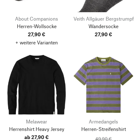
About Companions
Veith Allgäuer Bergstrumpf
Herren-Wollsocke
Wandersocke
27,90 €
27,90 €
+ weitere Varianten
Melawear
Armedangels
Herrenshirt Heavy Jersey
Herren-Streifenshirt
ab 27,90 €
49,90 €