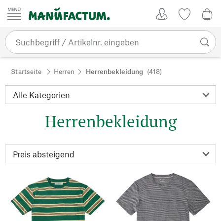
Zum Inhalt springen
Kundenkonto
Merkliste
0,0
Startseite
Herren
Herrenbekleidung
(418)
Herrenbekleidung