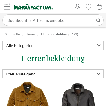
Zum Inhalt springen
Kundenkonto
Merkliste
0,0
Startseite
Herren
Herrenbekleidung
(423)
Herrenbekleidung