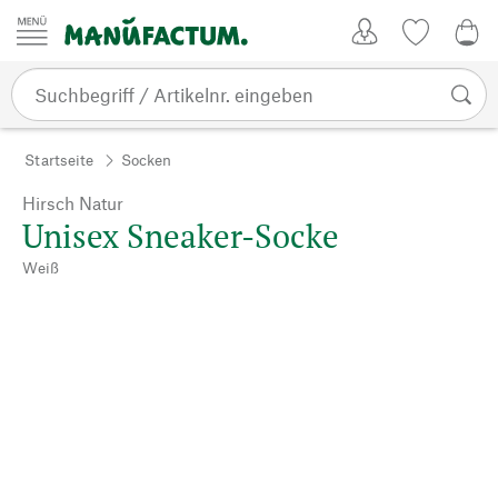
Zum Inhalt springen
Kundenkonto
Merkliste
0,0
Startseite
Socken
Hirsch Natur
Unisex Sneaker-Socke
Weiß