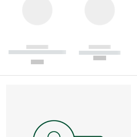
------------
------------
----------- ----------- --------
----------- -----------
---
--,-- €
--,-- €