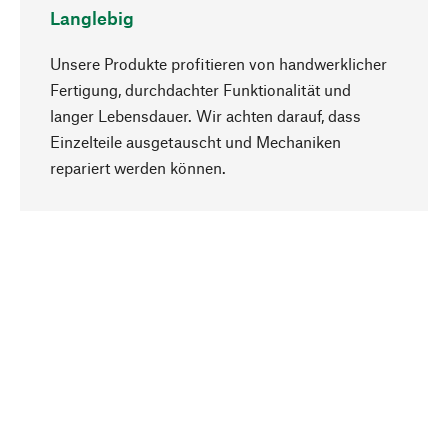
Langlebig
Unsere Produkte profitieren von handwerklicher
Fertigung, durchdachter Funktionalität und
langer Lebensdauer. Wir achten darauf, dass
Einzelteile ausgetauscht und Mechaniken
Nach oben
repariert werden können.
Bewusst
Nachhaltigkeit steht im Fokus unserer
Produktauswahl. Wir setzen auf natürliche
Inhaltsstoffe und Materialien, die gepflegt werden
können, sowie auf eine ressourcenschonende
und sozialverträgliche Produktion.