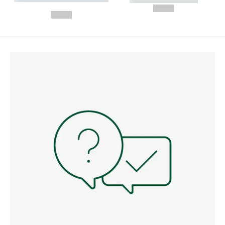
---
--,-- €
--,-- €