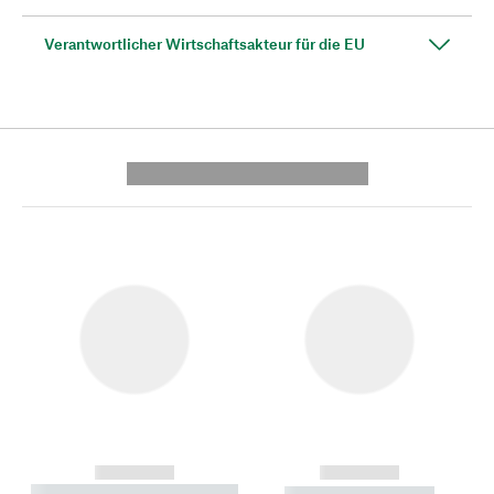
Verantwortlicher Wirtschaftsakteur für die EU
---------- --------------
------------
------------
----------- ----------- --------
----------- -----------