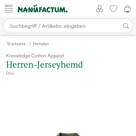
Zum Inhalt springen
Kundenkonto
Merkliste
0,0
Startseite
Hemden
Knowledge Cotton Apparel
Herren-Jerseyhemd
Oliv