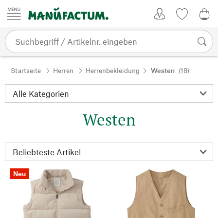
Zum Inhalt springen
Kundenkonto
Merkliste
0,0
Startseite
Herren
Herrenbekleidung
Westen
(18)
Westen
Neu