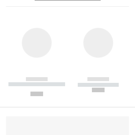
------------
------------
----------- ----------- --------
----------- -----------
---
--,-- €
--,-- €