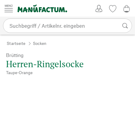
Zum Inhalt springen
Kundenkonto
Merkliste
0,0
Startseite
Socken
Brütting
Herren-Ringelsocke
Taupe-Orange