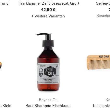
r und
Haarklammer Zelluloseazetat, Groß
Seifen-S
42,90 €
Grundpr
+ weitere Varianten
Beyer's Oil
K
, Klein
Bart-Shampoo Eisenkraut
Taschenk