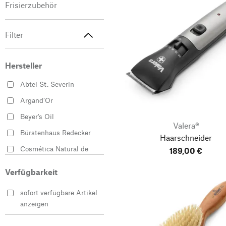
Frisierzubehör
Filter
Hersteller
Abtei St. Severin
Argand’Or
Beyer's Oil
Valera®
Bürstenhaus Redecker
Haarschneider
Cosmética Natural de
189,00 €
Licopeno
Verfügbarkeit
deweb
Dovo
sofort verfügbare Artikel
anzeigen
DREITURM
Hercules-Sägemann