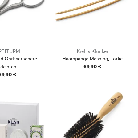
REITURM
Kiehls Klunker
nd Ohrhaarschere
Haarspange Messing, Forke
delstahl
69,90 €
69,90 €