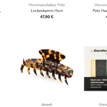
Hornmanufaktur Petz
Hornma
,
Lockenkamm Horn
Petz Ha
47,90 €
deweb
ther