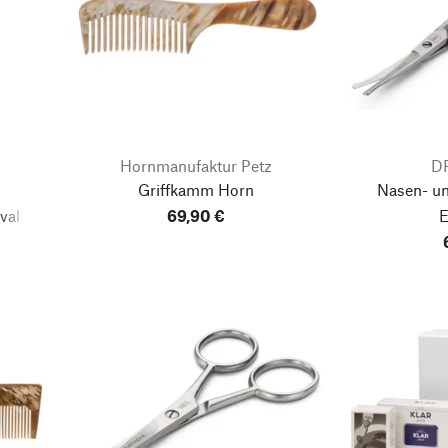
Hornmanufaktur Petz
D
Griffkamm Horn
Nasen- u
val
69,90 €
E