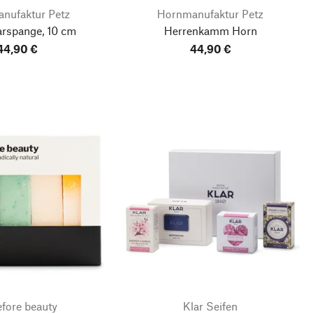
nufaktur Petz
Hornmanufaktur Petz
arspange, 10 cm
Herrenkamm Horn
44,90 €
44,90 €
efore beauty
Klar Seifen