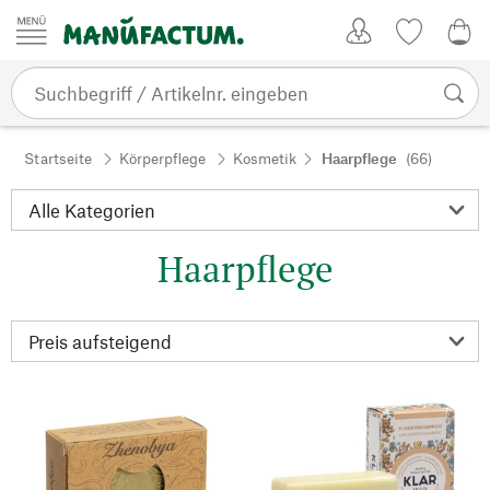
Zum Inhalt springen
Kundenkonto
Merkliste
0,0
Startseite
Körperpflege
Kosmetik
Haarpflege
(66)
Haarpflege