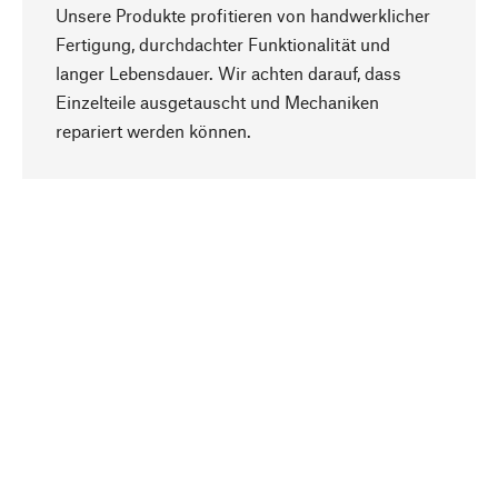
Unsere Produkte profitieren von handwerklicher
Fertigung, durchdachter Funktionalität und
langer Lebensdauer. Wir achten darauf, dass
Einzelteile ausgetauscht und Mechaniken
Nach oben
repariert werden können.
Bewusst
Nachhaltigkeit steht im Fokus unserer
Produktauswahl. Wir setzen auf natürliche
Inhaltsstoffe und Materialien, die gepflegt werden
können, sowie auf eine ressourcenschonende
und sozialverträgliche Produktion.