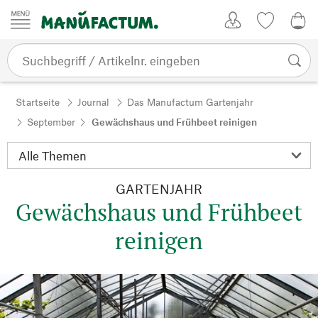
Zum Inhalt springen
Kundenkonto
Merkliste
0,0
Startseite
Journal
Das Manufactum Gartenjahr
September
Gewächshaus und Frühbeet reinigen
GARTENJAHR
Gewächshaus und Frühbeet
reinigen