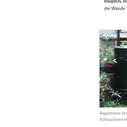
möglich, ei
die Wände
Regentonne Sta
Schlauchansch