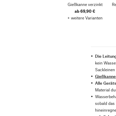
Gießkanne verzinkt
Re
ab 69,90 €
+ weitere Varianten
Die Leitun
kein Wasser
Sackleinen
Gießkanne
Alle Gerät
Material d
Wasserbehä
sobald das 
hineinregn