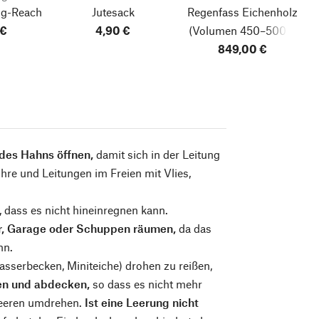
ng-Reach
Jutesack
Regenfass Eichenholz
 €
4,90 €
(Volumen 450–500 l)
849,00 €
des Hahns öffnen,
damit sich in der Leitung
re und Leitungen im Freien mit Vlies,
 dass es nicht hineinregnen kann.
ler, Garage oder Schuppen räumen,
da das
nn.
sserbecken, Miniteiche) drohen zu reißen,
ren und abdecken,
so dass es nicht mehr
leeren umdrehen.
Ist eine Leerung nicht