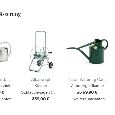
ässerung
v.d.
Alba Krapf
Haws Watering Cans
rzinkt
Kleiner
Zimmergießkanne
0 €
Schlauchwagen Stahl
ab 69,90 €
rianten
359,00 €
+ weitere Varianten