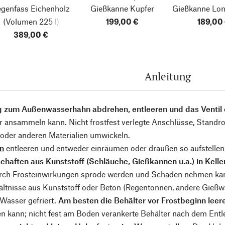
genfass Eichenholz
Gießkanne Kupfer
Gießkanne Lo
(Volumen 225 l)
199,00 €
189,00
389,00 €
Anleitung
g zum Außenwasserhahn abdrehen, entleeren und das Ventil 
 ansammeln kann. Nicht frostfest verlegte Anschlüsse, Standroh
 oder anderen Materialien umwickeln.
n
entleeren und entweder einräumen oder draußen so aufstellen,
schaften aus Kunststoff (Schläuche, Gießkannen u.a.) in Kel
urch Frosteinwirkungen spröde werden und Schaden nehmen ka
ltnisse aus Kunststoff oder Beton (Regentonnen, andere Gießwa
Wasser gefriert.
Am besten die Behälter vor Frostbeginn lee
en kann; nicht fest am Boden verankerte Behälter nach dem Ent