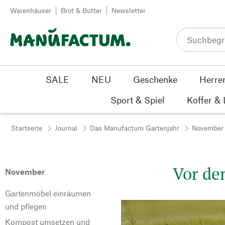
Zum Inhalt springen
Warenhäuser
Brot & Butter
Newsletter
SALE
NEU
Geschenke
Herre
Sport & Spiel
Koffer &
Startseite
Journal
Das Manufactum Gartenjahr
November
Vor de
November
Gartenmöbel einräumen
und pflegen
Kompost umsetzen und