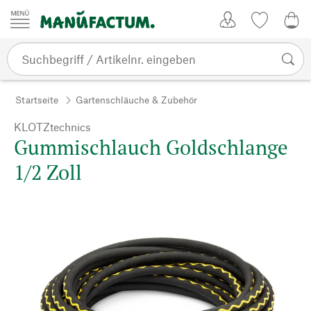
Zum Inhalt springen
Kundenkonto
Merkliste
0,0
Startseite
Gartenschläuche & Zubehör
KLOTZtechnics
Gummischlauch Goldschlange
1/2 Zoll