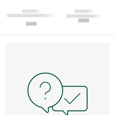
------------
------------
----------- ----------- --------
----------- -----------
---
--,-- €
--,-- €