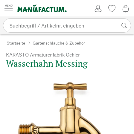
Zum Inhalt springen
Kundenkonto
Merkliste
0,0
Startseite
Gartenschläuche & Zubehör
KARASTO Armaturenfabrik Oehler
Wasserhahn Messing