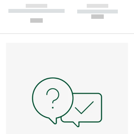
------------
------------
----------- ----------- --------
----------- -----------
---
--,-- €
--,-- €