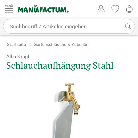
Zum Inhalt springen
Kundenkonto
Merkliste
0,0
Startseite
Gartenschläuche & Zubehör
Alba Krapf
Schlauchaufhängung Stahl