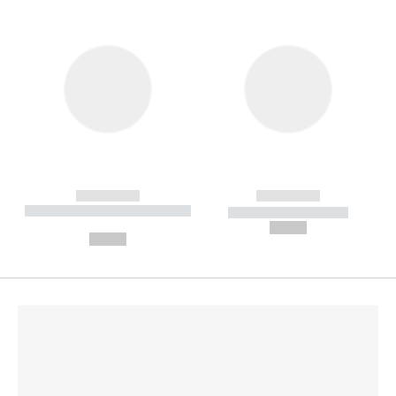
------------
------------
----------- ----------- --------
----------- -----------
---
--,-- €
--,-- €