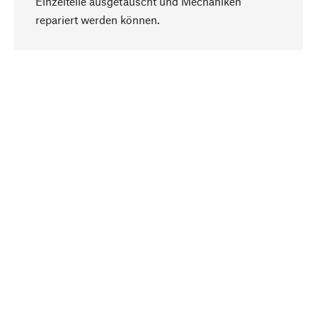
Einzelteile ausgetauscht und Mechaniken
Nach oben
repariert werden können.
Bewusst
Nachhaltigkeit steht im Fokus unserer
Produktauswahl. Wir setzen auf natürliche
Inhaltsstoffe und Materialien, die gepflegt werden
können, sowie auf eine ressourcenschonende
und sozialverträgliche Produktion.
Ausgewählt
Als Ihr kompetenter Partner arbeiten wir