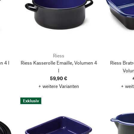
Riess
n 4 l
Riess Kasserolle Emaille, Volumen 4
Riess Bratr
l
Volum
59,90 €
+ weitere Varianten
+ weit
Exklusiv