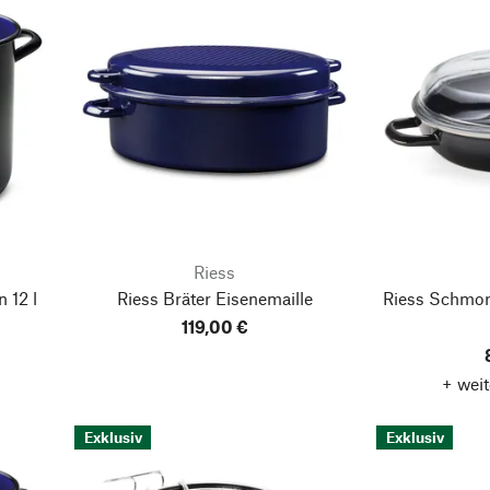
Riess
 12 l
Riess Bräter Eisenemaille
Riess Schmor
119,00 €
+ weit
Exklusiv
Exklusiv