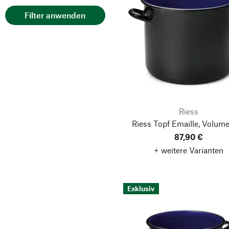
Filter anwenden
Riess
Riess Topf Emaille, Volume
87,90 €
+ weitere Varianten
Exklusiv