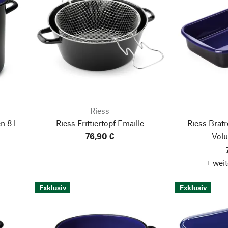
Riess
n 8 l
Riess Frittiertopf Emaille
Riess Bratr
76,90 €
Volu
+ weit
Exklusiv
Exklusiv