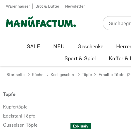
Zum Inhalt springen
Warenhäuser
Brot & Butter
Newsletter
SALE
NEU
Geschenke
Herre
Sport & Spiel
Koffer &
Startseite
Küche
Kochgeschirr
Töpfe
Emaille Töpfe
(2
Töpfe
Kupfertöpfe
Edelstahl Töpfe
Gusseisen Töpfe
Exklusiv