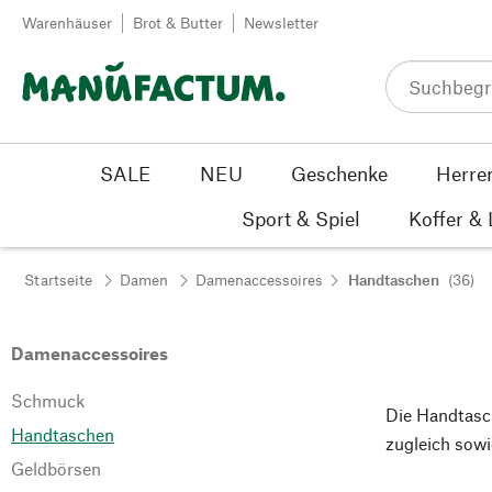
Zum Inhalt springen
Warenhäuser
Brot & Butter
Newsletter
SALE
NEU
Geschenke
Herre
Sport & Spiel
Koffer &
Startseite
Damen
Damenaccessoires
Handtaschen
(36)
Damenaccessoires
Schmuck
Die Handtasche
Handtaschen
zugleich sowie
Geldbörsen