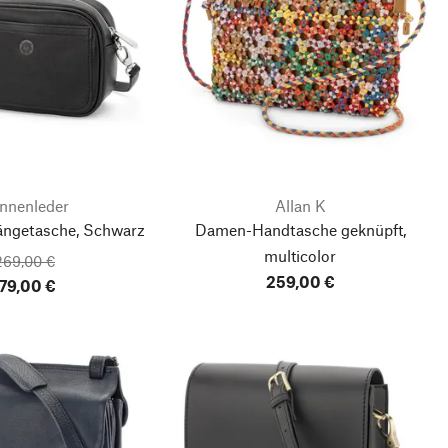
nnenleder
Allan K
getasche, Schwarz
Damen-Handtasche geknüpft,
multicolor
269,00 €
259,00 €
179,00 €