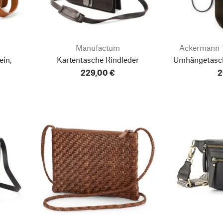
Manufactum
Ackermann 
in,
Kartentasche Rindleder
Umhängetasch
229,00 €
2