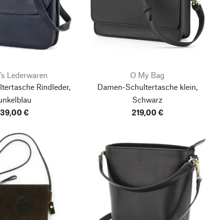
’s Lederwaren
O My Bag
ertasche Rindleder,
Damen-Schultertasche klein,
unkelblau
Schwarz
39,00 €
219,00 €