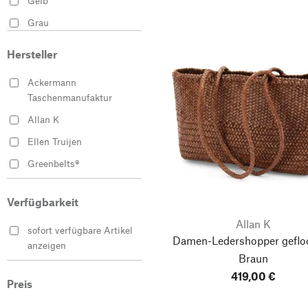
Gelb
Grau
Grün
Hersteller
Mehrfarbig
Ackermann
Schwarz
Taschenmanufaktur
Weiß
Allan K
Ellen Truijen
Greenbelts®
Hack Lederware
Verfügbarkeit
Harold’s Lederwaren
Allan K
Hofsattlerei Cosack
sofort verfügbare Artikel
Damen-Ledershopper gefloc
anzeigen
Manufactum
Braun
O My Bag
419,00 €
Preis
PB 0110