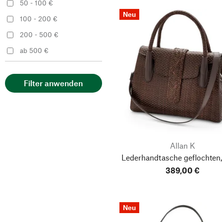
50 - 100 €
Sonnenleder
Neu
100 - 200 €
Volker Lang Accessoires
200 - 500 €
Werner Schuhe
ab 500 €
Filter anwenden
Allan K
Lederhandtasche geflochten,
389,00 €
Neu