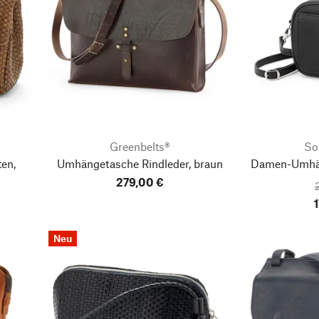
Greenbelts®
So
en,
Umhängetasche Rindleder, braun
Damen-Umhän
279,00 €
Neu