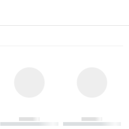
------------
------------
----------- ----------- ----------
----------- ----------- ----------
- -----------
-