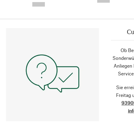
--,-- €
--,-- €
Cu
Ob Ber
Sonderwün
Anliegen
Service
Sie erre
Freitag
9390
in