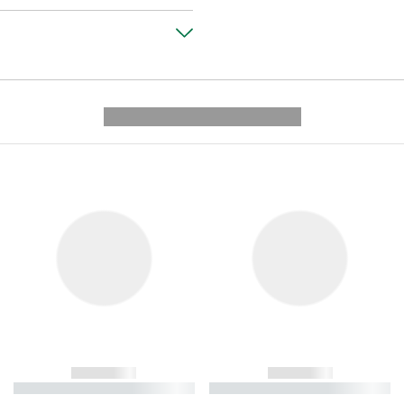
---------- --------------
------------
------------
----------- ----------- ----------
----------- ----------- ----------
-
-