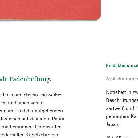
Produktinforma
nde Fadenheftung.
Artikelnumme
Notizheft in z
ieten, nämlich: ein zartweißes
Beschriftungs
ehen und japanischen
zartweiß und li
denn im Land der aufgehenden
geprägtem Kart
ftzeichen auf kleinstem Raum
Japan.
 mit Feinminen-Tintenstiften –
lfederhalter, Kugelschreiber