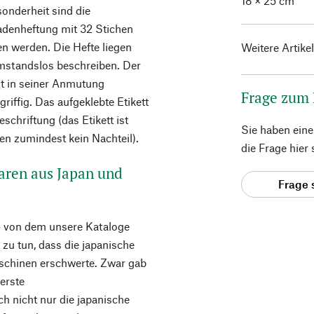
18 × 25 cm
onderheit sind die
adenheftung mit 32 Stichen
n werden. Die Hefte liegen
Weitere Artike
 umstandslos beschreiben. Der
st in seiner Anmutung
Frage zum
riffig. Das aufgeklebte Etikett
schriftung (das Etikett ist
Sie haben ein
n zumindest kein Nachteil).
die Frage hier
waren aus Japan und
Frage 
– von dem unsere Kataloge
t zu tun, dass die japanische
schinen erschwerte. Zwar gab
erste
h nicht nur die japanische