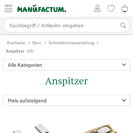
Zum Inhalt springen
Kundenkonto
Merkliste
0,0
Startseite
Büro
Schreibtischausstattung
Anspitzer
(10)
Anspitzer