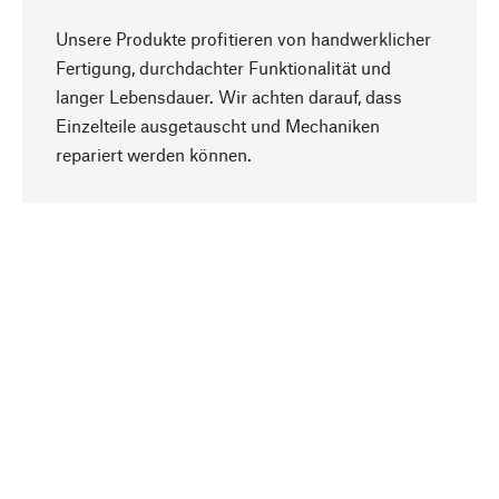
Unsere Produkte profitieren von handwerklicher
Fertigung, durchdachter Funktionalität und
langer Lebensdauer. Wir achten darauf, dass
Einzelteile ausgetauscht und Mechaniken
Nach oben
repariert werden können.
Bewusst
Nachhaltigkeit steht im Fokus unserer
Produktauswahl. Wir setzen auf natürliche
Inhaltsstoffe und Materialien, die gepflegt werden
können, sowie auf eine ressourcenschonende
und sozialverträgliche Produktion.