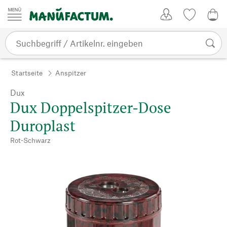
Zum Inhalt springen
Kundenkonto
Merkliste
0,0
Startseite
Anspitzer
Dux
Dux Doppelspitzer-Dose
Duroplast
Rot-Schwarz