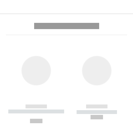
---------- --------------
------------
------------
----------- ----------- --------
----------- -----------
---
--,-- €
--,-- €