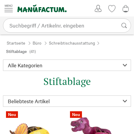
Zum Inhalt springen
Kundenkonto
Merkliste
0,0
Startseite
Büro
Schreibtischausstattung
Stiftablage
(41)
Stiftablage
Neu
Neu