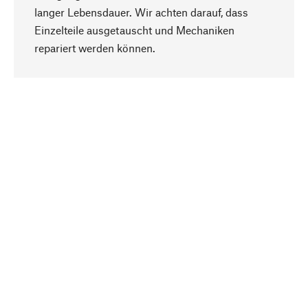
langer Lebensdauer. Wir achten darauf, dass
Einzelteile ausgetauscht und Mechaniken
Nach oben
repariert werden können.
Bewusst
Nachhaltigkeit steht im Fokus unserer
Produktauswahl. Wir setzen auf natürliche
Inhaltsstoffe und Materialien, die gepflegt werden
können, sowie auf eine ressourcenschonende
und sozialverträgliche Produktion.
Ausgewählt