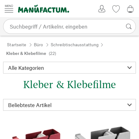
Zum Inhalt springen
Kundenkonto
Merkliste
0,0
Startseite
Büro
Schreibtischausstattung
Kleber & Klebefilme
(22)
Kleber & Klebefilme