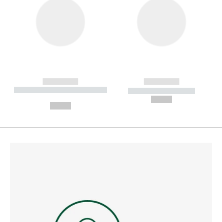
------------
------------
----------- ----------- --------
----------- -----------
---
--,-- €
--,-- €