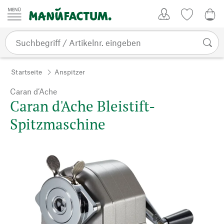
Zum Inhalt springen
Kundenkonto
Merkliste
0,0
Startseite
Anspitzer
Caran d’Ache
Caran d'Ache Bleistift-
Spitzmaschine