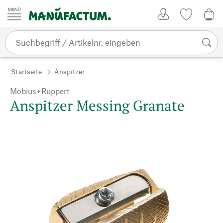
Zum Inhalt springen
Kundenkonto
Merkliste
0,0
Startseite
Anspitzer
Möbius+Ruppert
Anspitzer Messing Granate