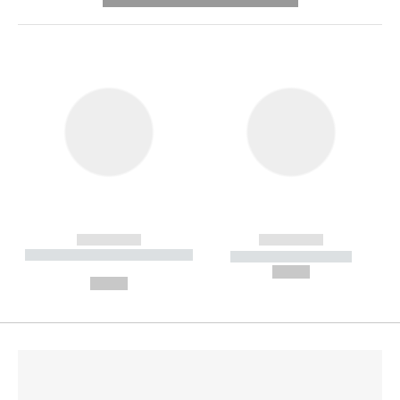
------------
------------
----------- ----------- --------
----------- -----------
---
--,-- €
--,-- €