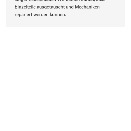
Einzelteile ausgetauscht und Mechaniken
Nach oben
repariert werden können.
Bewusst
Nachhaltigkeit steht im Fokus unserer
Produktauswahl. Wir setzen auf natürliche
Inhaltsstoffe und Materialien, die gepflegt werden
können, sowie auf eine ressourcenschonende
und sozialverträgliche Produktion.
Ausgewählt