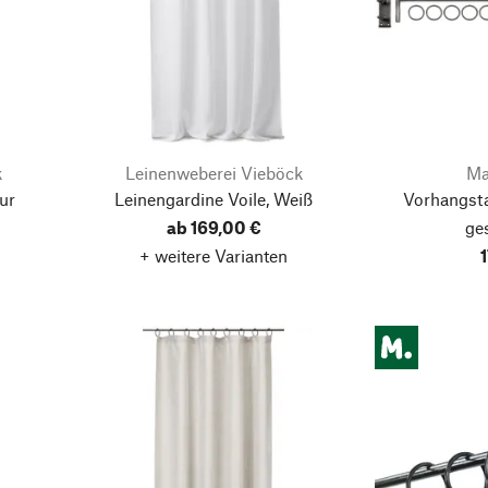
k
Leinenweberei Vieböck
Ma
ur
Leinengardine Voile, Weiß
Vorhangst
ab 169,00 €
ge
+ weitere Varianten