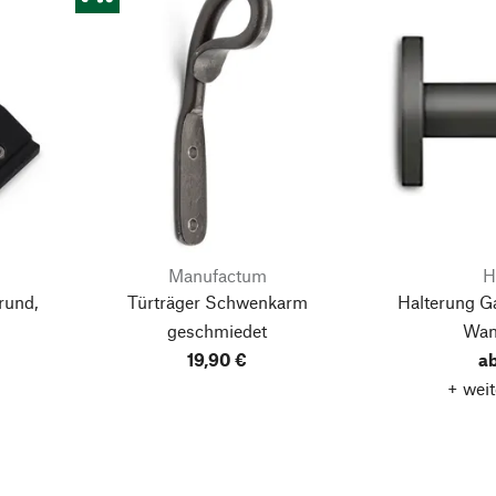
Manufactum
H
rund,
Türträger Schwenkarm
Halterung G
geschmiedet
Wan
19,90 €
a
+ weit