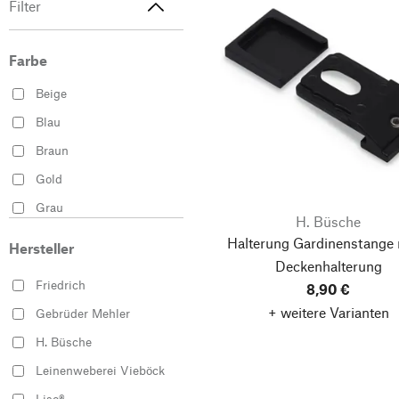
Filter
Farbe
Beige
Blau
Braun
Gold
Grau
H. Büsche
Grün
Halterung Gardinenstange 
Hersteller
Mehrfarbig
Deckenhalterung
Friedrich
8,90 €
Rot
+ weitere Varianten
Gebrüder Mehler
Schwarz
H. Büsche
Silber
Leinenweberei Vieböck
Weiß
Liso®