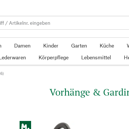
n
Damen
Kinder
Garten
Küche
 Lederwaren
Körperpflege
Lebensmittel
He
46)
Vorhänge & Gardi