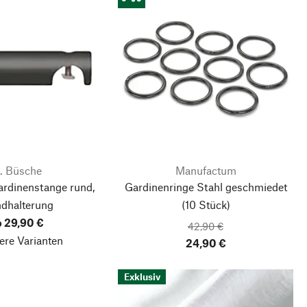
. Büsche
Manufactum
ardinenstange rund,
Gardinenringe Stahl geschmiedet
dhalterung
(10 Stück)
b 29,90 €
42,90 €
ere Varianten
24,90 €
Exklusiv