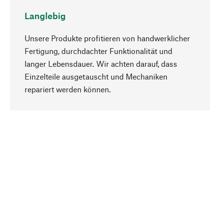
Langlebig
Unsere Produkte profitieren von handwerklicher
Fertigung, durchdachter Funktionalität und
langer Lebensdauer. Wir achten darauf, dass
Einzelteile ausgetauscht und Mechaniken
Nach oben
repariert werden können.
Bewusst
Nachhaltigkeit steht im Fokus unserer
Produktauswahl. Wir setzen auf natürliche
Inhaltsstoffe und Materialien, die gepflegt werden
können, sowie auf eine ressourcenschonende
und sozialverträgliche Produktion.