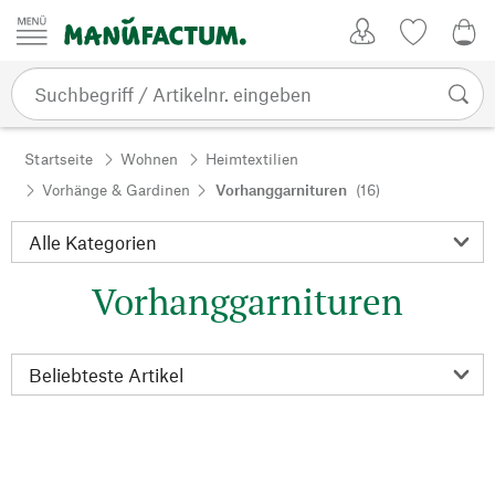
Zum Inhalt springen
Kundenkonto
Merkliste
0,0
Startseite
Wohnen
Heimtextilien
Vorhänge & Gardinen
Vorhanggarnituren
(16)
Vorhanggarnituren