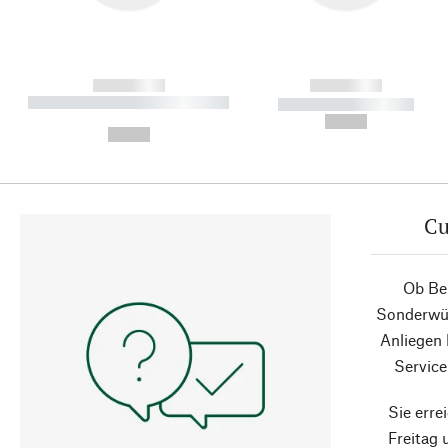
------------
------------
----------- ----------- ----------
----------- -----------
-
--,-- €
--,-- €
Cu
Ob Ber
Sonderwün
Anliegen
Service
Sie erre
Freitag