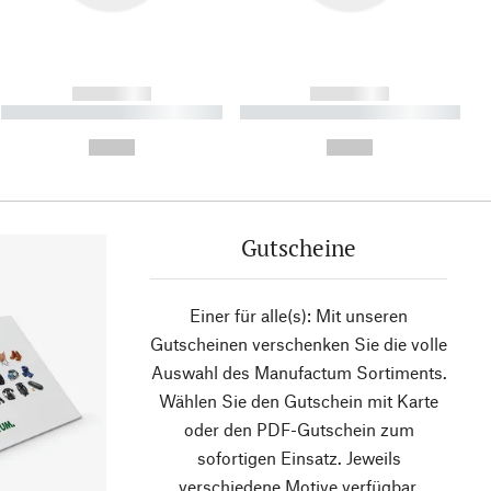
------------
------------
----------- ----------- ----------
----------- ----------- ----------
- -----------
-
--,-- €
--,-- €
Gutscheine
Einer für alle(s): Mit unseren
Gutscheinen verschenken Sie die volle
Auswahl des Manufactum Sortiments.
Wählen Sie den Gutschein mit Karte
oder den PDF-Gutschein zum
sofortigen Einsatz. Jeweils
verschiedene Motive verfügbar.