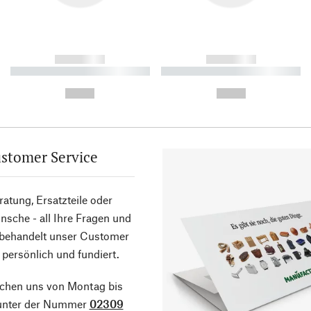
------------
------------
----------- ----------- ----------
----------- ----------- ----------
-
-
--,-- €
--,-- €
stomer Service
atung, Ersatzteile oder
sche - all Ihre Fragen und
 behandelt unser Customer
 persönlich und fundiert.
ichen uns von Montag bis
 unter der Nummer
02309