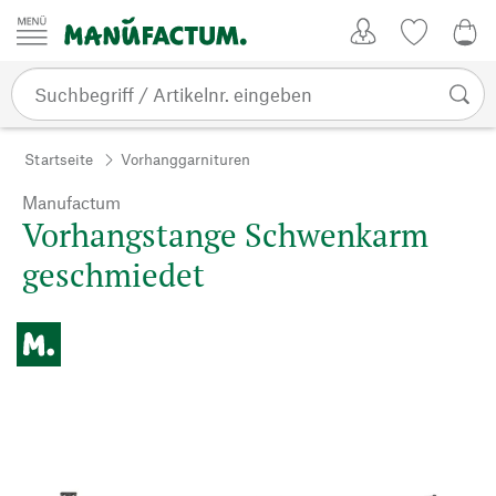
Zum Inhalt springen
Kundenkonto
Merkliste
0,0
Startseite
Vorhanggarnituren
Manufactum
Vorhangstange Schwenkarm
geschmiedet