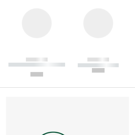
------------
------------
----------- ----------- --------
----------- -----------
---
--,-- €
--,-- €